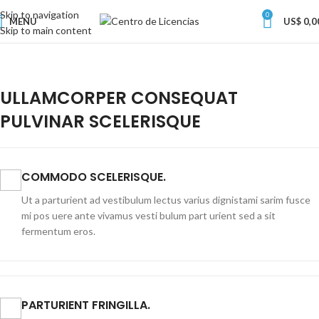
Skip to navigation
0
MENU
US$
0,0
Skip to main content
ULLAMCORPER CONSEQUAT
PULVINAR SCELERISQUE
COMMODO SCELERISQUE.
Ut a parturient ad vestibulum lectus varius dignistami sarim fusce
mi pos uere ante vivamus vesti bulum part urient sed a sit
fermentum eros.
PARTURIENT FRINGILLA.