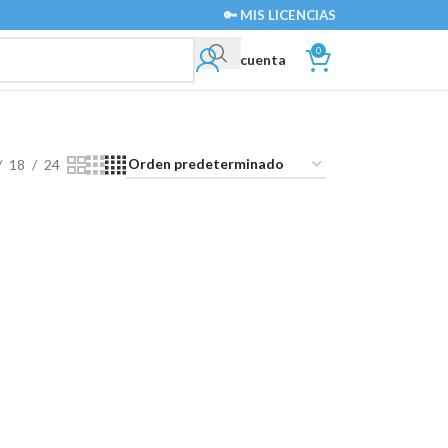
🔑 MIS LICENCIAS
0
Mi cuenta
18
24