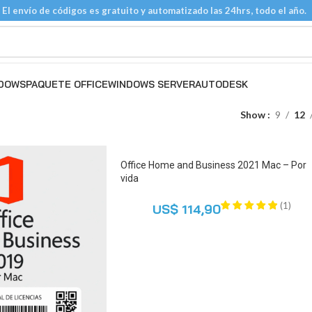
El envío de códigos es gratuito y automatizado las 24hrs, todo el año.
DOWS
PAQUETE OFFICE
WINDOWS SERVER
AUTODESK
Show
9
12
Office Home and Business 2021 Mac – Por
vida
(
1
)
US$
114,90
AGREGAR AL CARRITO