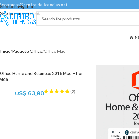
 contacto@centraldelicencias.net
Skip to navigation
Skip to main content
WIN
Inicio
Paquete Office
Office Mac
Office Home and Business 2016 Mac – Por
vida
(
2
)
US$
63,90
AGREGAR AL CARRITO