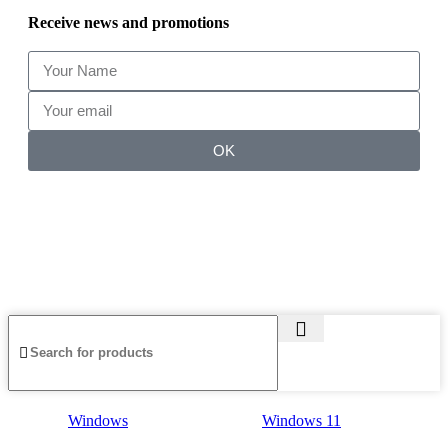
Receive news and promotions
OK
© 2025–presente
Central de Licencias
— una marca de Gelder
Pessoa da Silva ME. CNPJ: 46.272.052/0001-18 · Todos los
derechos reservados. Las marcas registradas pertenecen a sus
respectivos propietarios.
Windows
Windows 11