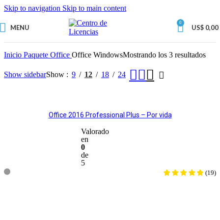
Skip to navigation
Skip to main content
0
MENU
US$
0,00
Inicio
Paquete Office
Office Windows
Mostrando los 3 resultados
Show sidebar
Show
9
12
18
24
Office 2016 Professional Plus – Por vida
Valorado
en
0
de
5
(
19
)
AGREGAR AL CARRITO