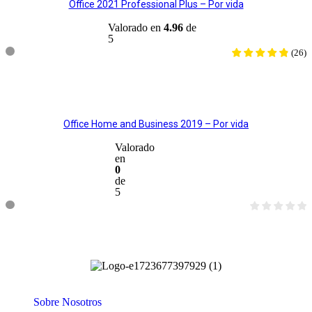
Office 2021 Professional Plus – Por vida
Valorado en
4.96
de
5
(
26
)
AGREGAR AL CARRITO
Office Home and Business 2019 – Por vida
Valorado
en
0
de
5
AGREGAR AL CARRITO
Sobre Nosotros