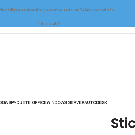
 de códigos es gratuito y automatizado las 24hrs, todo el año.
[gtranslate]
DOWS
PAQUETE OFFICE
WINDOWS SERVER
AUTODESK
Sti