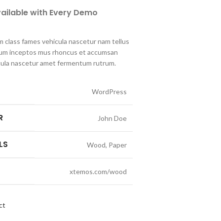
vailable with Every Demo
m class fames vehicula nascetur nam tellus
um inceptos mus rhoncus et accumsan
hicula nascetur amet fermentum rutrum.
WordPress
R
John Doe
LS
Wood, Paper
xtemos.com/wood
ct