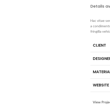
Details a
Hac vitae se
a condiment
fringilla ve
CLIENT
DESIGNE
MATERIA
WEBSITE
View Proje