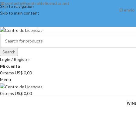
📧 contacto@centraldelicencias.net
Skip to navigation
El envío
Skip to main content
Search
Login / Register
Mi cuenta
0
items
US$
0,00
Menu
0
items
US$
0,00
WIN