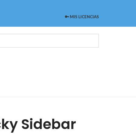
🔑 MIS LICENCIAS
cky Sidebar