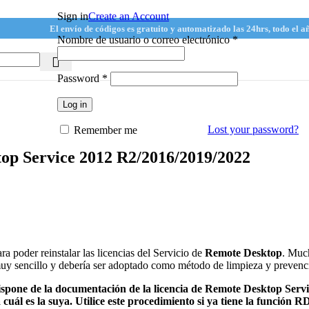
Sign in
Create an Account
El envío de códigos es gratuito y automatizado las 24hrs, todo el a
Nombre de usuario o correo electrónico
*
Password
*
Log in
Lost your password?
Remember me
top Service 2012 R2/2016/2019/2022
a poder reinstalar las licencias del Servicio de
Remote Desktop
. Muc
 muy sencillo y debería ser adoptado como método de limpieza y preven
dispone de la documentación de la licencia de Remote Desktop Serv
cuál es la suya. Utilice este procedimiento si ya tiene la función RD