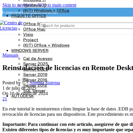
Windows 10
Skip to navigation
Skip to main content
(KIT) Windows + Office
📧 contacto@centraldelicencias.net
PAQUETE OFFICE
Office Windows
Office Mac
Visio
Project
(KIT) Office + Windows
WINDOWS SERVER
Manuais
Cal de Acesso
Server 2025
Reinstalación de licencias en Remote Desk
Server 2022
Server 2019
Server 2016
Posted by
Sistema Sistema
Server 2012
1 de julio de 2025
SQL Server
On 10 de enero de 2024
AUTODESK
21
En este tutorial le mostraremos cómo limpiar la base de datos .EDB par
revocación de licencias para sus dispositivos. Este procedimiento es
Importante: Para continuar con este artículo, asegúrese de que 
Existen diferentes tipos de licencias y es muy importante que sepa 