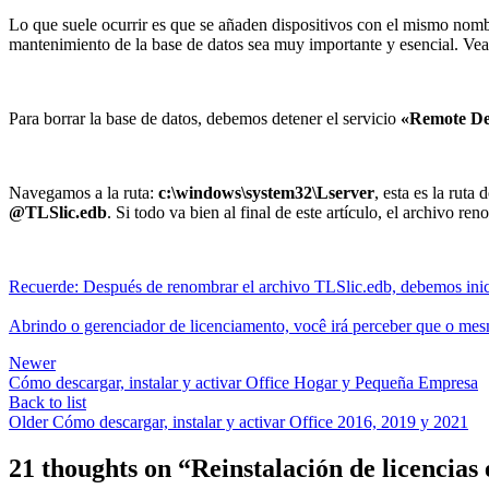
Lo que suele ocurrir es que se añaden dispositivos con el mismo nombr
mantenimiento de la base de datos sea muy importante y esencial. Vea
Para borrar la base de datos, debemos detener el servicio
«Remote De
Navegamos a la ruta:
c:\windows\system32\Lserver
, esta es la rut
@TLSlic.edb
. Si todo va bien al final de este artículo, el archivo r
Recuerde: Después de renombrar el archivo TLSlic.edb, debemos inic
Abrindo o gerenciador de licenciamento, você irá perceber que o mesmo
Newer
Cómo descargar, instalar y activar Office Hogar y Pequeña Empresa
Back to list
Older
Cómo descargar, instalar y activar Office 2016, 2019 y 2021
21 thoughts on “
Reinstalación de licencia