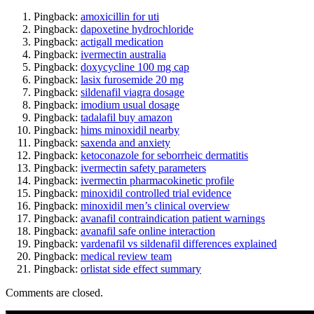
Pingback:
amoxicillin for uti
Pingback:
dapoxetine hydrochloride
Pingback:
actigall medication
Pingback:
ivermectin australia
Pingback:
doxycycline 100 mg cap
Pingback:
lasix furosemide 20 mg
Pingback:
sildenafil viagra dosage
Pingback:
imodium usual dosage
Pingback:
tadalafil buy amazon
Pingback:
hims minoxidil nearby
Pingback:
saxenda and anxiety
Pingback:
ketoconazole for seborrheic dermatitis
Pingback:
ivermectin safety parameters
Pingback:
ivermectin pharmacokinetic profile
Pingback:
minoxidil controlled trial evidence
Pingback:
minoxidil men’s clinical overview
Pingback:
avanafil contraindication patient warnings
Pingback:
avanafil safe online interaction
Pingback:
vardenafil vs sildenafil differences explained
Pingback:
medical review team
Pingback:
orlistat side effect summary
Comments are closed.