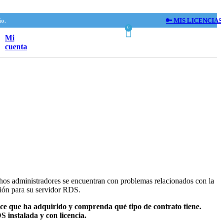
ño.
🔑 MIS LICENCIA
0
Mi
cuenta
hos administradores se encuentran con problemas relacionados con la
ción para su servidor RDS.
ice que ha adquirido y comprenda qué tipo de contrato tiene.
S instalada y con licencia.