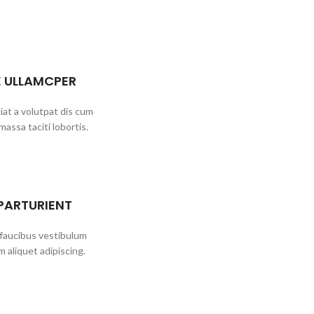
 ULLAMCPER
at a volutpat dis cum
 massa taciti lobortis.
 PARTURIENT
 faucibus vestibulum
 aliquet adipiscing.