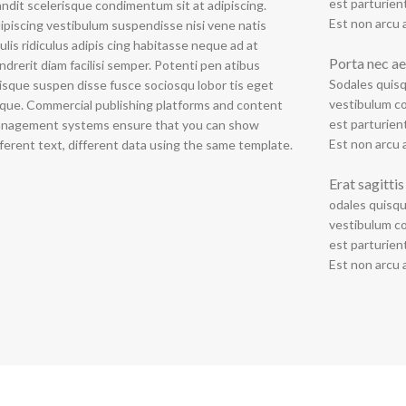
est parturien
andit scelerisque condimentum sit at adipiscing.
Est non arcu a
ipiscing vestibulum suspendisse nisi vene natis
culis ridiculus adipis cing habitasse neque ad at
Porta nec a
ndrerit diam facilisi semper. Potenti pen atibus
Sodales quisq
isque suspen disse fusce sociosqu lobor tis eget
vestibulum co
que. Commercial publishing platforms and content
est parturien
nagement systems ensure that you can show
Est non arcu a
fferent text, different data using the same template.
Erat sagitti
odales quisqu
vestibulum co
est parturien
Est non arcu a