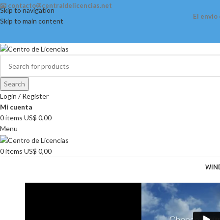
📧 contacto@centraldelicencias.net
Skip to navigation
El envío
Skip to main content
Search
Login / Register
Mi cuenta
0
items
US$
0,00
Menu
0
items
US$
0,00
WIN