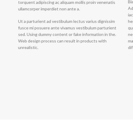
Bl
torquent adipiscing ac aliquam mollis proin venenatis
Ad
ullamcorper imperdiet non ante a.
ia
Ut a parturient ad vestibulum lectus varius dignissim
he
fusce mi posuere ante vivamus vestibulum parturient
qu
sed. Using dummy content or fake information in the.
ne
Web design process can result in products with
ma
unrealistic.
di