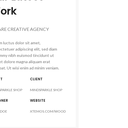
ork
ARE CREATIVE AGENCY
 luctus dolor sit amet,
ctetuer adipiscing elit, sed diam
my nibh euismod tincidunt ut
et dolore magna aliquam erat
pat. Ut wisi enim ad minim veniam.
NT
CLIENT
SPARKLE SHOP
MINDSPARKLE SHOP
GNER
WEBSITE
 DOE
XTEMOS.COM/WOOD