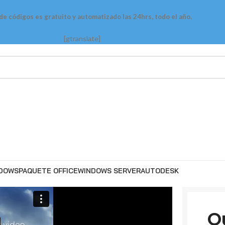
 de códigos es gratuito y automatizado las 24hrs, todo el año.
[gtranslate]
DOWS
PAQUETE OFFICE
WINDOWS SERVER
AUTODESK
O