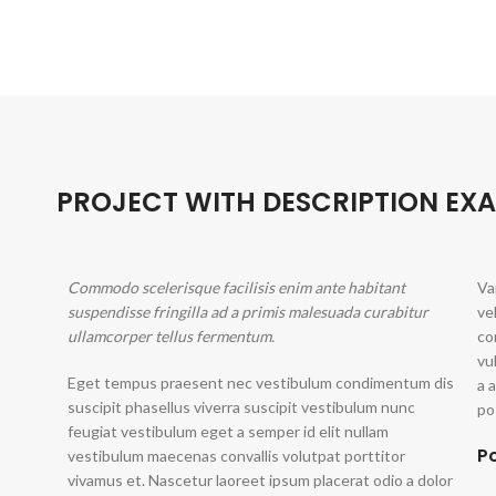
PROJECT WITH DESCRIPTION EX
Commodo scelerisque facilisis enim ante habitant
Va
suspendisse fringilla ad a primis malesuada curabitur
ve
ullamcorper tellus fermentum.
co
vu
Eget tempus praesent nec vestibulum condimentum dis
a 
suscipit phasellus viverra suscipit vestibulum nunc
po
feugiat vestibulum eget a semper id elit nullam
P
vestibulum maecenas convallis volutpat porttitor
vivamus et. Nascetur laoreet ipsum placerat odio a dolor