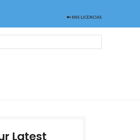
🔑 MIS LICENCIAS
ur Latest