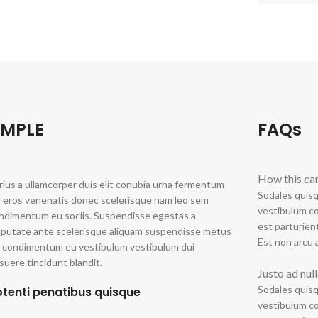
AMPLE
FAQs
How this ca
rius a ullamcorper duis elit conubia urna fermentum
Sodales quisq
l eros venenatis donec scelerisque nam leo sem
vestibulum co
ndimentum eu sociis. Suspendisse egestas a
est parturien
lputate ante scelerisque aliquam suspendisse metus
Est non arcu a
a condimentum eu vestibulum vestibulum dui
suere tincidunt blandit.
Justo ad nul
Sodales quisq
otenti penatibus quisque
vestibulum co