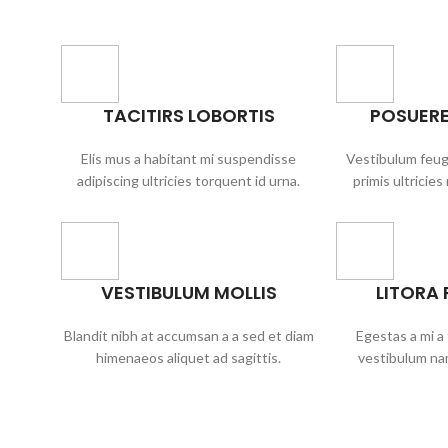
TACITIRS LOBORTIS
POSUERE
Elis mus a habitant mi suspendisse
Vestibulum feugi
adipiscing ultricies torquent id urna.
primis ultricies
VESTIBULUM MOLLIS
LITORA
Blandit nibh at accumsan a a sed et diam
Egestas a mi a
himenaeos aliquet ad sagittis.
vestibulum nam