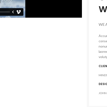
W
WE 
Accum
conse
nonum
laore
volut
CLIE
MIND
DESI
JOHN