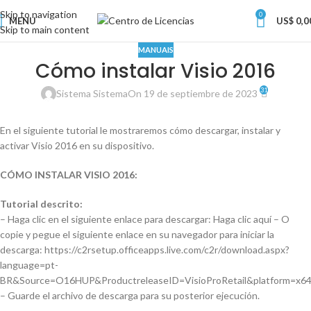
Skip to navigation
0
MENU
US$
0,0
Skip to main content
MANUAIS
Cómo instalar Visio 2016
31
Sistema Sistema
On 19 de septiembre de 2023
En el siguiente tutorial le mostraremos cómo descargar, instalar y
activar Visio 2016 en su dispositivo.
CÓMO INSTALAR VISIO 2016:
Tutorial descrito:
– Haga clic en el siguiente enlace para descargar: Haga clic aquí – O
copie y pegue el siguiente enlace en su navegador para iniciar la
descarga: https://c2rsetup.officeapps.live.com/c2r/download.aspx?
language=pt-
BR&Source=O16HUP&ProductreleaseID=VisioProRetail&platform=x
– Guarde el archivo de descarga para su posterior ejecución.