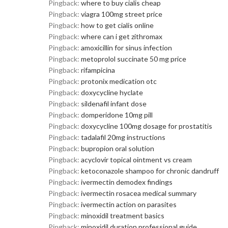
Pingback:
where to buy cialis cheap
Pingback:
viagra 100mg street price
Pingback:
how to get cialis online
Pingback:
where can i get zithromax
Pingback:
amoxicillin for sinus infection
Pingback:
metoprolol succinate 50 mg price
Pingback:
rifampicina
Pingback:
protonix medication otc
Pingback:
doxycycline hyclate
Pingback:
sildenafil infant dose
Pingback:
domperidone 10mg pill
Pingback:
doxycycline 100mg dosage for prostatitis
Pingback:
tadalafil 20mg instructions
Pingback:
bupropion oral solution
Pingback:
acyclovir topical ointment vs cream
Pingback:
ketoconazole shampoo for chronic dandruff
Pingback:
ivermectin demodex findings
Pingback:
ivermectin rosacea medical summary
Pingback:
ivermectin action on parasites
Pingback:
minoxidil treatment basics
Pingback:
minoxidil duration professional guide