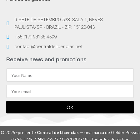
R SETE DE SETEMBRO 538, SALA 1, NEVES
PAULISTA/SP - BRAZIL - ZIP: 15120-043
+55 (17) 98138-4599
contact@centraldelicencias.net
Receive news and promotions
OK
© 2025–presente
Central de Licencias
— una marca de Gelder Pessoa
da Silva ME. CNPJ: 46.272.052/0001-18 · Todos los derechos