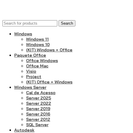
© 2025–presente
Central de Licencias
— una marca de Gelder 
Search
Windows
Windows 11
Windows 10
(KIT) Windows + Office
Paquete Office
Office Windows
Office Mac
Visio
Project
(KIT) Office + Windows
Windows Server
Cal de Acesso
Server 2025
Server 2022
Server 2019
Server 2016
Server 2012
SQL Server
Autodesk