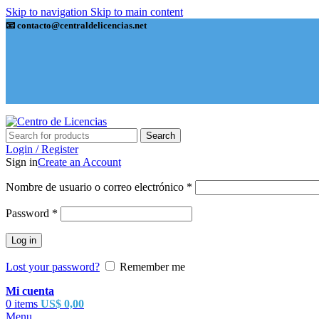
Skip to navigation
Skip to main content
📧 contacto@centraldelicencias.net
Search
Login / Register
Sign in
Create an Account
Nombre de usuario o correo electrónico
*
Password
*
Log in
Lost your password?
Remember me
Mi cuenta
0
items
US$
0,00
Menu