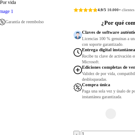
Por vida
4.9/5
·
10.000+
clientes
Garantía de reembolso
¿Por qué co
Claves de software auténti
Licencias 100 % genuinas a una
con soporte garantizado.
Entrega digital instantáne
Recibe tu clave de activación 
Microsoft.
Ediciones completas de ve
Validez de por vida, compatibi
desbloqueadas.
Compra única
Paga una sola vez y úsalo de po
instantánea garantizada.