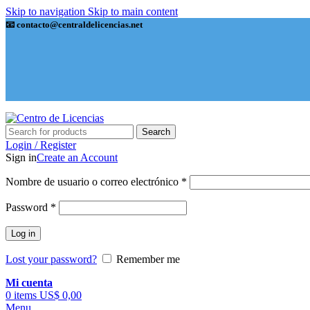
Skip to navigation
Skip to main content
📧 contacto@centraldelicencias.net
Search
Login / Register
Sign in
Create an Account
Nombre de usuario o correo electrónico
*
Password
*
Log in
Lost your password?
Remember me
Mi cuenta
0
items
US$
0,00
Menu