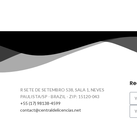
Re
R SETE DE SETEMBRO 538, SALA 1, NEVES
PAULISTA/SP - BRAZIL - ZIP: 15120-043
+55 (17) 98138-4599
contact@centraldelicencias.net