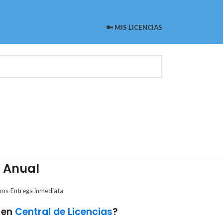
🔑 MIS LICENCIAS
 Anual
hos
·
Entrega inmediata
 en
Central de Licencias
?