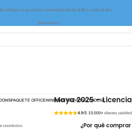
 de códigos es gratuito y automatizado las 24hrs, todo el año.
[gtranslate]
Maya 2025 – Licencia
DOWS
PAQUETE OFFICE
WINDOWS SERVER
AUTODESK
4.9/5
·
10.000+
clientes satisfec
¿Por qué comprar
de reembolso