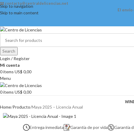
📧 contacto@centraldelicencias.net
Skip to navigation
El envío
Skip to main content
Search
Login / Register
Mi cuenta
0
items
US$
0,00
Menu
0
items
US$
0,00
WIN
Home
Producto
Maya 2025 – Licencia Anual
Entrega inmediata
Garantía de por vida
Garantía 