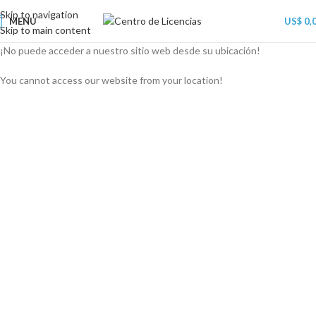
Skip to navigation
MENU
US$
0,
Skip to main content
¡No puede acceder a nuestro sitio web desde su ubicación!
You cannot access our website from your location!